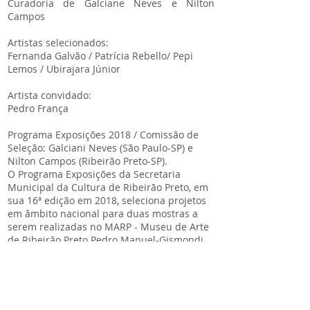
Curadoria de Galciane Neves e Nilton
Campos
Artistas selecionados:
Fernanda Galvão / Patrícia Rebello/ Pepi
Lemos / Ubirajara Júnior
Artista convidado:
Pedro França
Programa Exposições 2018 / Comissão de
Seleção: Galciani Neves (São Paulo-SP) e
Nilton Campos (Ribeirão Preto-SP).
O Programa Exposições da Secretaria
Municipal da Cultura de Ribeirão Preto, em
sua 16ª edição em 2018, seleciona projetos
em âmbito nacional para duas mostras a
serem realizadas no MARP - Museu de Arte
de Ribeirão Preto Pedro Manuel-Gismondi.
As inscrições do Programa Exposições são
realizadas no início do ano.
Serviços:
Abertura: 05/10/2018