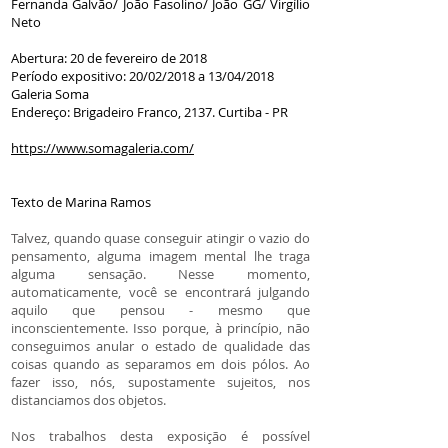
Fernanda Galvão/ João Fasolino/ João GG/ Virgílio
Neto
Abertura: 20 de fevereiro de 2018
Período expositivo: 20/02/2018 a 13/04/2018
Galeria Soma
Endereço: Brigadeiro Franco, 2137. Curtiba - PR
https://www.somagaleria.com/
Texto de Marina Ramos
Talvez, quando quase conseguir atingir o vazio do
pensamento, alguma imagem mental lhe traga
alguma sensação. Nesse momento,
automaticamente, você se encontrará julgando
aquilo que pensou - mesmo que
inconscientemente. Isso porque, à princípio, não
conseguimos anular o estado de qualidade das
coisas quando as separamos em dois pólos. Ao
fazer isso, nós, supostamente sujeitos, nos
distanciamos dos objetos.
Nos trabalhos desta exposição é possível