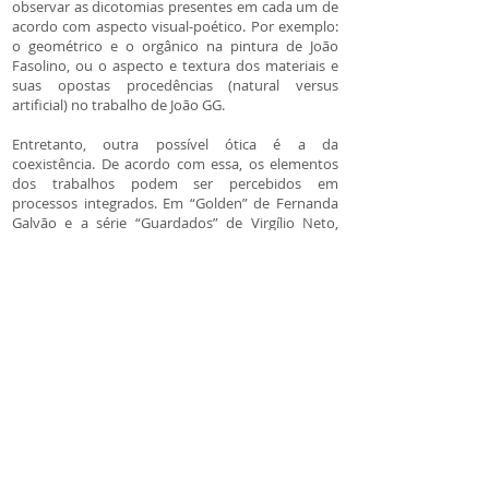
observar as dicotomias presentes em cada um de
acordo com aspecto visual-poético. Por exemplo:
o geométrico e o orgânico na pintura de João
Fasolino, ou o aspecto e textura dos materiais e
suas opostas procedências (natural versus
artificial) no trabalho de João GG.
Entretanto, outra possível ótica é a da
coexistência. De acordo com essa, os elementos
dos trabalhos podem ser percebidos em
processos integrados. Em “Golden” de Fernanda
Galvão e a série “Guardados” de Virgílio Neto,
matéria e representação dialogam entre seus
aspectos: estabilidade, firmeza, maciez, leveza,
gravidade, podem ser encontrados em um só
objeto.
Fato é que todas essas relações podem ser
percebidas na arte como um emaranhado que se
transforma em algo único - como em “Corpo
Lunar I”, que reúne diversos materiais a fim de dar
origem à uma visualidade singular.
Mas, se percebemos assim, definimos o objeto.
Entretanto, o que se pode dizer em relação a nós,
sujeitos? Não estamos distantes. Talvez mais do