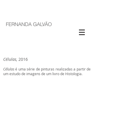
FERNANDA GALVÃO
Células,
2016
Células
é uma série de pinturas realizadas a partir de
um estudo de imagens de um livro de Histologia.
2016
Óleo
sobre
tela
50x50
cm